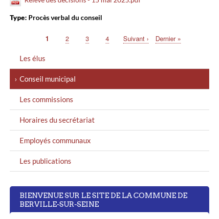
Type:
Procès verbal du conseil
Page
1
Page
2
Page
3
Page
4
Page
Suivant ›
Dernière
Dernier »
Pagination
suivante
page
MENU
Les élus
GAUCHE
Conseil municipal
Les commissions
Horaires du secrétariat
Employés communaux
Les publications
BIENVENUE SUR LE SITE DE LA COMMUNE DE
BERVILLE-SUR-SEINE