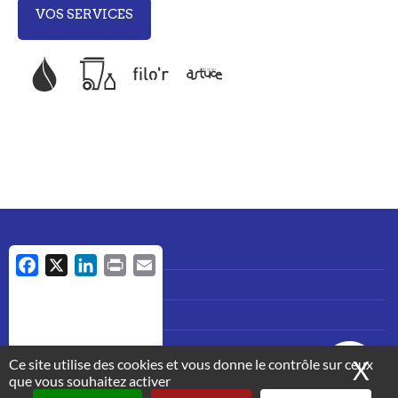
VOS SERVICES
MENU
Accès et plan
F
X
L
P
E
PIED
Mentions légales
a
i
r
m
DE
PAGE
c
n
i
a
Nous contacter
e
k
n
i
b
e
t
l
Ce site utilise des cookies et vous donne le contrôle sur ceux
X
Ma
o
d
que vous souhaitez activer
o
I